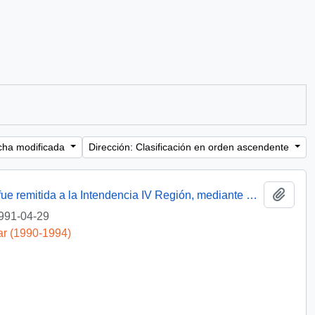
cha modificada
Dirección: Clasificación en orden ascendente
Añadi
[Informa a Familia Bolvarén que su carta fue remitida a la Intendencia IV Región, mediante Of. GAB. PRES. (0) 91/1417]
991-04-29
ar (1990-1994)