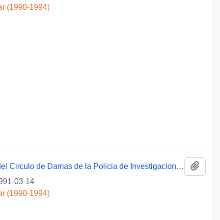
ar (1990-1994)
Añadi
[Acusa recibo de "Memoria Anual 1990" del Circulo de Damas de la Policia de Investigaciones]
991-03-14
ar (1990-1994)