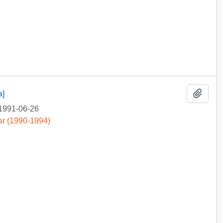
Añadi
a]
1991-06-26
ar (1990-1994)