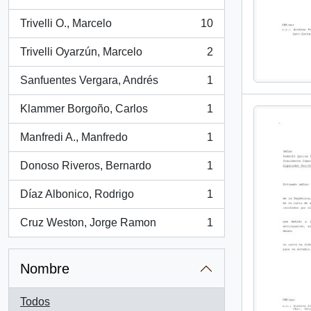
, 63 resultados
Trivelli O., Marcelo
10
, 10 resultados
Trivelli Oyarzún, Marcelo
2
, 2 resultados
Sanfuentes Vergara, Andrés
1
, 1 resultados
Klammer Borgoño, Carlos
1
, 1 resultados
Manfredi A., Manfredo
1
, 1 resultados
Donoso Riveros, Bernardo
1
, 1 resultados
Díaz Albonico, Rodrigo
1
, 1 resultados
Cruz Weston, Jorge Ramon
1
, 1 resultados
Nombre
Todos