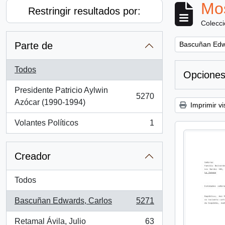
Mos
Restringir resultados por:
Colecc
Remove filter:
Parte de
Bascuñan Edw
Todos
Opciones
Presidente Patricio Aylwin
5270
, 5270 resultados
Azócar (1990-1994)
Imprimir vi
Volantes Políticos
1
, 1 resultados
Creador
Todos
Bascuñan Edwards, Carlos
5271
, 5271 resultados
Retamal Ávila, Julio
63