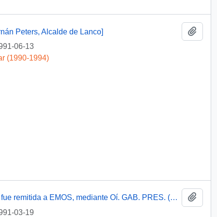
Añadi
nán Peters, Alcalde de Lanco]
991-06-13
ar (1990-1994)
Añadi
[Informa a sra. Julia Iturralde que su carta fue remitida a EMOS, mediante Oí. GAB. PRES. (0) 91/801]
991-03-19