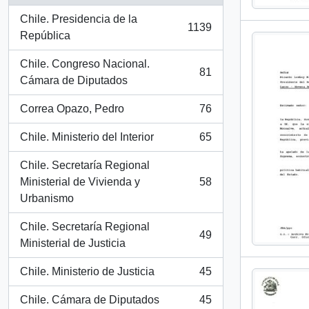
Chile. Presidencia de la
1139
, 1139 resultados
República
Chile. Congreso Nacional.
81
, 81 resultados
Cámara de Diputados
Correa Opazo, Pedro
76
, 76 resultados
Chile. Ministerio del Interior
65
, 65 resultados
Chile. Secretaría Regional
Ministerial de Vivienda y
58
, 58 resultados
Urbanismo
Chile. Secretaría Regional
49
, 49 resultados
Ministerial de Justicia
Chile. Ministerio de Justicia
45
, 45 resultados
Chile. Cámara de Diputados
45
, 45 resultados