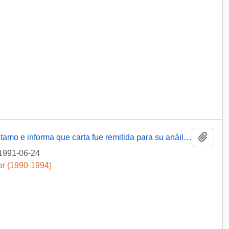
Añadi
[Responde en relación a solicitud de préstamo e informa que carta fue remitida para su anáilisis a la Intendencia RM]
1991-06-24
ar (1990-1994)