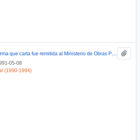
Añadi
[Responde a solicitud de audiencia e informa que carta fue remitida al Ministerio de Obras Públicas para su estudio]
991-05-08
ar (1990-1994)