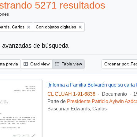
trando 5271 resultados
iones
Remove filter:
ards, Carlos
Con objetos digitales
 avanzadas de búsqueda
sta previa
Card view
Table view
Ordenar por: Fe
CL CLUAH 1-91-6838
·
Documento
·
1
Parte de
Presidente Patricio Aylwin Azóc
Bascuñan Edwards, Carlos