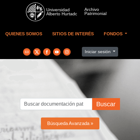
Skip to main content
QUIENES SOMOS
SITIOS DE INTERÉS
FONDOS
Iniciar sesión
Buscar
Búsqueda Avanzada »