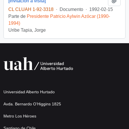
Añadi
[Invitación a visita]
CL CLUAH 1-92-3318
·
Documento
·
1992-02-15
Parte de
Presidente Patricio Aylwin Azócar (1990-
1994)
Uribe Tapia, Jorge
Universidad Alberto Hurtado
Avda. Bernardo O’Higgins 1825
Metro Los Héroes
Santiago de Chile