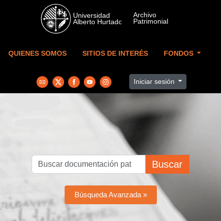
Skip to main content
QUIENES SOMOS
SITIOS DE INTERÉS
FONDOS
Iniciar sesión
Buscar
Búsqueda Avanzada »