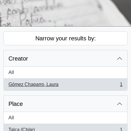
Narrow your results by:
Creator
All
Gómez Chaparro, Laura
1
, 1 results
Place
All
Talca (Chile)
1