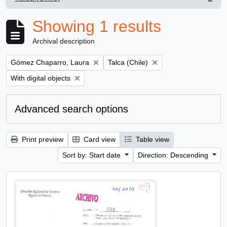
, 1 results
Showing 1 results
Archival description
Remove filter:
Remove filter:
Gómez Chaparro, Laura
Talca (Chile)
Remove filter:
With digital objects
Advanced search options
Print preview
Card view
Table view
Sort by: Start date
Direction: Descending