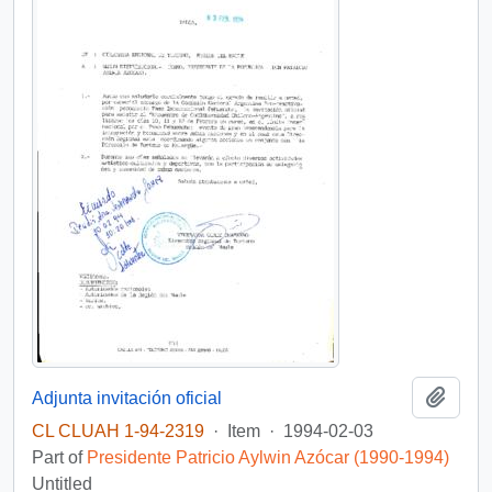
Add t
Adjunta invitación oficial
CL CLUAH 1-94-2319
·
Item
·
1994-02-03
Part of
Presidente Patricio Aylwin Azócar (1990-1994)
Untitled