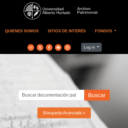
Skip to main content
QUIENES SOMOS
SITIOS DE INTERÉS
FONDOS
Log in
Buscar
Búsqueda Avanzada »