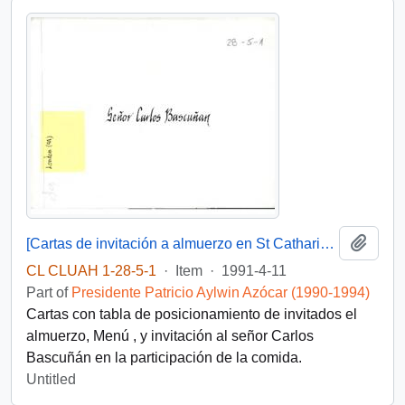
Add t
[Cartas de invitación a almuerzo en St Catharine's College, Cambridge].
CL CLUAH 1-28-5-1
·
Item
·
1991-4-11
Part of
Presidente Patricio Aylwin Azócar (1990-1994)
Cartas con tabla de posicionamiento de invitados el
almuerzo, Menú , y invitación al señor Carlos
Bascuñán en la participación de la comida.
Untitled