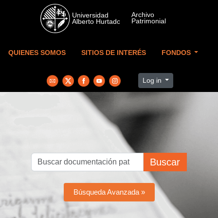
Skip to main content
QUIENES SOMOS
SITIOS DE INTERÉS
FONDOS
Log in
Buscar
Búsqueda Avanzada »