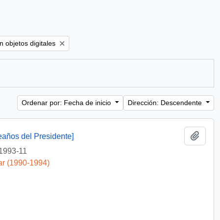
ove filter:
 objetos digitales
Ordenar por: Fecha de inicio
Dirección: Descendente
Añadi
eaños del Presidente]
1993-11
ar (1990-1994)