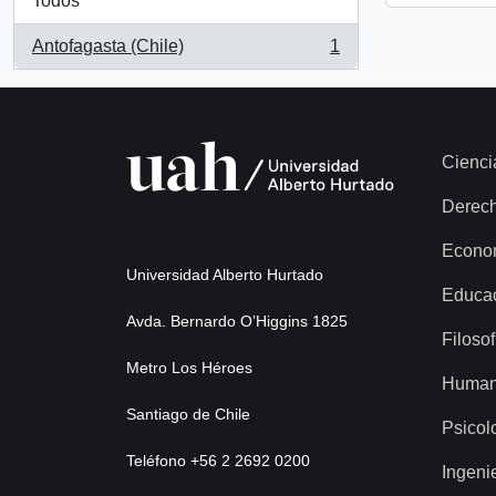
Todos
Antofagasta (Chile)
1
, 1 resultados
Cienci
Derec
Econo
Universidad Alberto Hurtado
Educa
Avda. Bernardo O’Higgins 1825
Filosof
Metro Los Héroes
Human
Santiago de Chile
Psicol
Teléfono +56 2 2692 0200
Ingeni