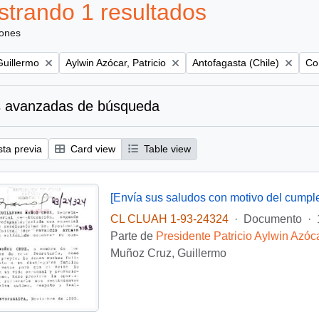
trando 1 resultados
iones
Remove filter:
Remove filter:
Rem
uillermo
Aylwin Azócar, Patricio
Antofagasta (Chile)
Con
 avanzadas de búsqueda
sta previa
Card view
Table view
[Envía sus saludos con motivo del cumpl
CL CLUAH 1-93-24324
·
Documento
·
Parte de
Presidente Patricio Aylwin Azóc
Muñoz Cruz, Guillermo