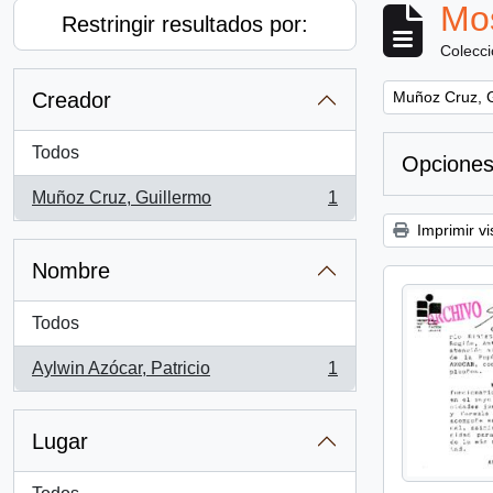
Mos
Restringir resultados por:
Colecc
Remove filter:
Creador
Muñoz Cruz, G
Todos
Opciones
Muñoz Cruz, Guillermo
1
, 1 resultados
Imprimir vi
Nombre
Todos
Aylwin Azócar, Patricio
1
, 1 resultados
Lugar