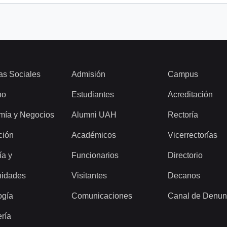
as Sociales
Admisión
Campus
ho
Estudiantes
Acreditación
mía y Negocios
Alumni UAH
Rectoría
ción
Académicos
Vicerrectorías
ía y
Funcionarios
Directorio
idades
Visitantes
Decanos
ogía
Comunicaciones
Canal de Denun
ería