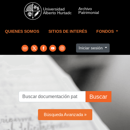
Skip to main content
QUIENES SOMOS
SITIOS DE INTERÉS
FONDOS
Iniciar sesión
Buscar
Búsqueda Avanzada »