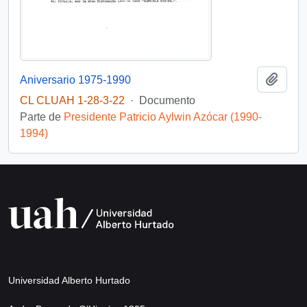
Añadi
Aniversario 1975-1990
CL CLUAH 1-28-3-22
·
Documento
Parte de
Presidente Patricio Aylwin Azócar (1990-
1994)
Universidad Alberto Hurtado