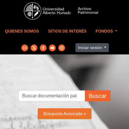
Skip to main content
QUIENES SOMOS
SITIOS DE INTERÉS
FONDOS
Iniciar sesión
Buscar
Búsqueda Avanzada »