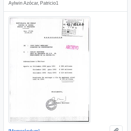
Aylwin Azócar, Patricio1
Añadi