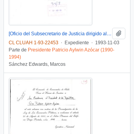
Añadi
[Oficio del Subsecretario de Justicia dirigido al sr. Wilfried Telkamper, miembro del parlamento europeo]
CL CLUAH 1-93-22453
·
Expediente
·
1993-11-03
Parte de
Presidente Patricio Aylwin Azócar (1990-
1994)
Sánchez Edwards, Marcos