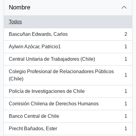
Nombre
Todos
Bascuñan Edwards, Carlos
2
, 2 resultados
Aylwin Azócar, Patricio1
1
, 1 resultados
Central Unitaria de Trabajadores (Chile)
1
, 1 resultados
Colegio Profesional de Relacionadores Públicos
1
, 1 resultados
(Chile)
Policía de Investigaciones de Chile
1
, 1 resultados
Comisión Chilena de Derechos Humanos
1
, 1 resultados
Banco Central de Chile
1
, 1 resultados
Precht Bañados, Ester
1
, 1 resultados