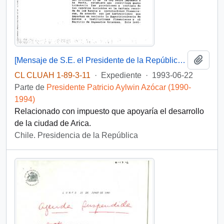
Añadi
[Mensaje de S.E. el Presidente de la República para iniciar proyecto de ley que perfecciona disposiciones tributarias sobre impuesto a la renta]
CL CLUAH 1-89-3-11
·
Expediente
·
1993-06-22
Parte de
Presidente Patricio Aylwin Azócar (1990-
1994)
Relacionado con impuesto que apoyaría el desarrollo
de la ciudad de Arica.
Chile. Presidencia de la República