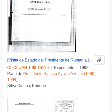
Añadi
[Visita de Estado del Presidente de Rumania Ion Iliescu en agosto de 1993]
CL CLUAH 1-93-15126
·
Expediente
·
1993
Parte de
Presidente Patricio Aylwin Azócar (1990-
1994)
Silva Cimma, Enrique