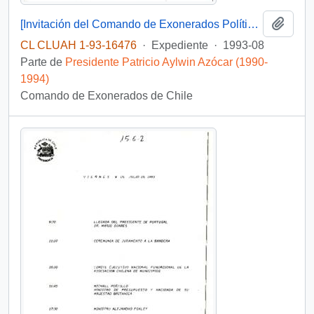
Añadi
[Invitación del Comando de Exonerados Políticos de Chile a acto solemne para asistir al Acto de Promulgación de la Ley de los Exonerados Políticos]
CL CLUAH 1-93-16476
·
Expediente
·
1993-08
Parte de
Presidente Patricio Aylwin Azócar (1990-
1994)
Comando de Exonerados de Chile