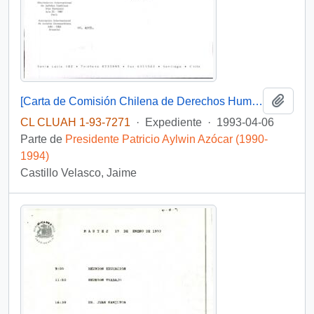
Añadi
[Carta de Comisión Chilena de Derechos Humanos por solicitud de subvención]
CL CLUAH 1-93-7271
·
Expediente
·
1993-04-06
Parte de
Presidente Patricio Aylwin Azócar (1990-
1994)
Castillo Velasco, Jaime