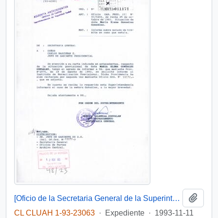
Añadi
[Oficio de la Secretaria General de la Superintendencia de Seguridad Social dirigida al Instituto de Normalización Previsional, referente a solicitud ciudadana]
CL CLUAH 1-93-23063
·
Expediente
·
1993-11-11