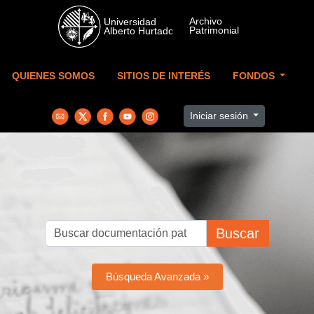
Skip to main content
QUIENES SOMOS
SITIOS DE INTERÉS
FONDOS
Iniciar sesión
Buscar
Búsqueda Avanzada »