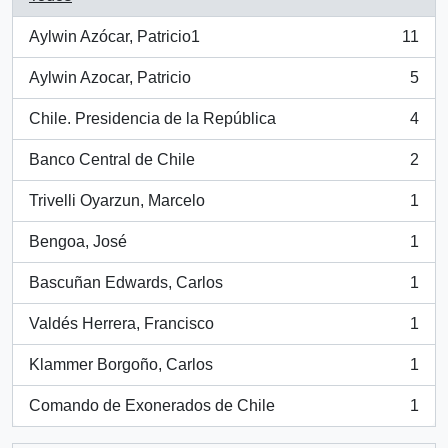
Aylwin Azócar, Patricio1
11
, 11 resultados
Aylwin Azocar, Patricio
5
, 5 resultados
Chile. Presidencia de la República
4
, 4 resultados
Banco Central de Chile
2
, 2 resultados
Trivelli Oyarzun, Marcelo
1
, 1 resultados
Bengoa, José
1
, 1 resultados
Bascuñan Edwards, Carlos
1
, 1 resultados
Valdés Herrera, Francisco
1
, 1 resultados
Klammer Borgoño, Carlos
1
, 1 resultados
Comando de Exonerados de Chile
1
, 1 resultados