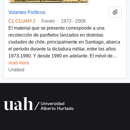
Add t
Volantes Políticos
CL CLUAH 2
·
Fondo
·
1973 - 2008
El material que se presenta corresponde a una
recolección de panfletos lanzados en distintas
ciudades de chile, principalmente en Santiago, abarca
el período durante la dictadura militar, entre los años
1973-1990. Y desde 1990 en adelante. El móvil de
…
read more
Untitled