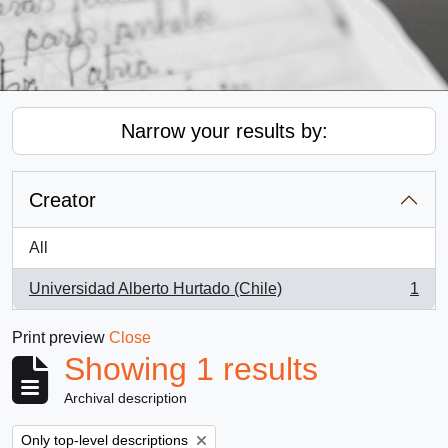
Narrow your results by:
Creator
All
Universidad Alberto Hurtado (Chile)
1
, 1 results
Print preview
Close
Showing 1 results
Archival description
Remove filter:
Only top-level descriptions