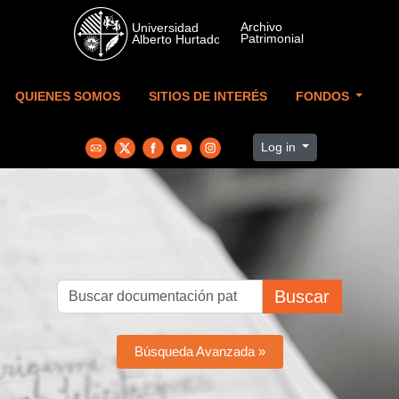
Skip to main content
QUIENES SOMOS
SITIOS DE INTERÉS
FONDOS
Log in
Buscar
Búsqueda Avanzada »