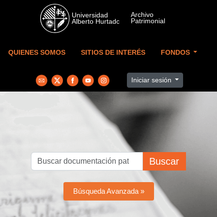
Skip to main content
QUIENES SOMOS
SITIOS DE INTERÉS
FONDOS
Iniciar sesión
Buscar
Búsqueda Avanzada »