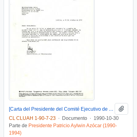
Añadi
[Carta del Presidente del Comité Ejecutivo de Amnistía Internacional dirigida al Presidente Patricio Aylwin]
CL CLUAH 1-90-7-23
·
Documento
·
1990-10-30
Parte de
Presidente Patricio Aylwin Azócar (1990-
1994)