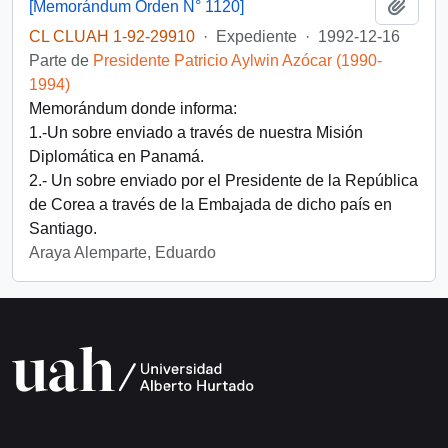
Añadi
[Memorándum Órden N° 1120]
CL CLUAH 1-92-29910
·
Expediente
·
1992-12-16
Parte de
Presidente Patricio Aylwin Azócar (1990-
1994)
Memorándum donde informa:
1.-Un sobre enviado a través de nuestra Misión
Diplomática en Panamá.
2.- Un sobre enviado por el Presidente de la República
de Corea a través de la Embajada de dicho país en
Santiago.
Araya Alemparte, Eduardo