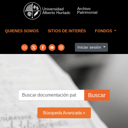
Skip to main content
QUIENES SOMOS
SITIOS DE INTERÉS
FONDOS
Iniciar sesión
Buscar
Búsqueda Avanzada »