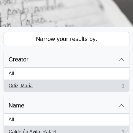
Narrow your results by:
Creator
All
Ortíz, María
1
, 1 results
Name
All
Calderón Ávila, Rafael
1