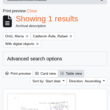
, 1 results
Print preview
Close
Showing 1 results
Archival description
Remove filter:
Remove filter:
Ortíz, María
Calderón Ávila, Rafael
Remove filter:
With digital objects
Advanced search options
Print preview
Card view
Table view
Sort by: Start date
Direction: Ascending