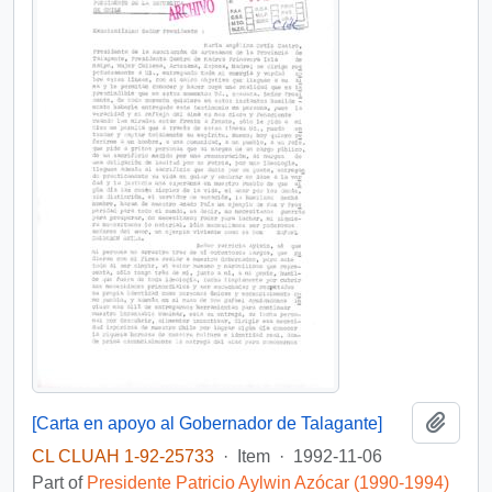
Add t
[Carta en apoyo al Gobernador de Talagante]
CL CLUAH 1-92-25733
·
Item
·
1992-11-06
Part of
Presidente Patricio Aylwin Azócar (1990-1994)