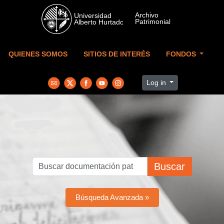
Skip to main content
QUIENES SOMOS
SITIOS DE INTERÉS
FONDOS
Log in
Buscar
Búsqueda Avanzada »