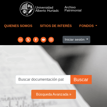
Skip to main content
QUIENES SOMOS
SITIOS DE INTERÉS
FONDOS
Iniciar sesión
Buscar
Búsqueda Avanzada »