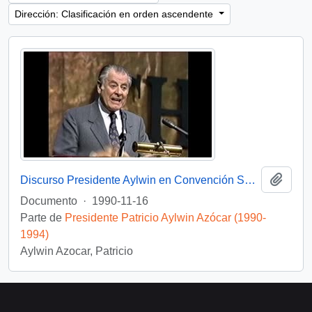
Dirección: Clasificación en orden ascendente
Añadi
Discurso Presidente Aylwin en Convención Santiago: Video
Documento
·
1990-11-16
Parte de
Presidente Patricio Aylwin Azócar (1990-
1994)
Aylwin Azocar, Patricio