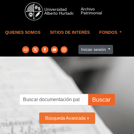
Skip to main content
QUIENES SOMOS
SITIOS DE INTERÉS
FONDOS
Iniciar sesión
Buscar
Búsqueda Avanzada »