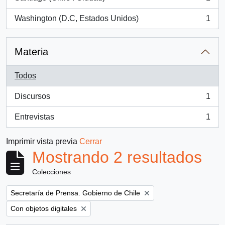
, 1 resultados
Washington (D.C, Estados Unidos)
1
, 1 resultados
Materia
Todos
Discursos
1
, 1 resultados
Entrevistas
1
, 1 resultados
Imprimir vista previa
Cerrar
Mostrando 2 resultados
Colecciones
Remove filter:
Secretaría de Prensa. Gobierno de Chile
Remove filter:
Con objetos digitales