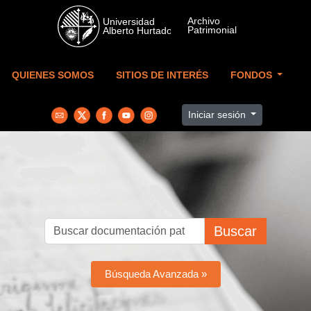
Skip to main content
QUIENES SOMOS
SITIOS DE INTERÉS
FONDOS
Iniciar sesión
Buscar
Búsqueda Avanzada »