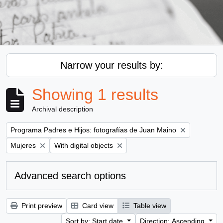
Narrow your results by:
Showing 1 results
Archival description
Remove filter:
Programa Padres e Hijos: fotografías de Juan Maino
Remove filter:
Remove filter:
Mujeres
With digital objects
Advanced search options
Print preview
Card view
Table view
Sort by: Start date
Direction: Ascending