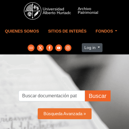
Skip to main content
QUIENES SOMOS
SITIOS DE INTERÉS
FONDOS
Log in
Buscar
Búsqueda Avanzada »