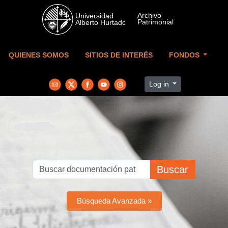
Skip to main content
QUIENES SOMOS
SITIOS DE INTERÉS
FONDOS
Log in
Buscar
Búsqueda Avanzada »