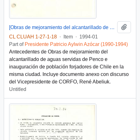
Add t
[Obras de mejoramiento del alcantarillado de aguas servidas de Penco e inauguración de población forjadores de Chile-Penco]
CL CLUAH 1-27-1-18
·
Item
·
1994-01
Part of
Presidente Patricio Aylwin Azócar (1990-1994)
Antecedentes de Obras de mejoramiento del
alcantarillado de aguas servidas de Penco e
inauguración de población forjadores de Chile en la
misma ciudad. Incluye documento anexo con discurso
del Vicepresidente de CORFO, René Abeliuk.
Untitled