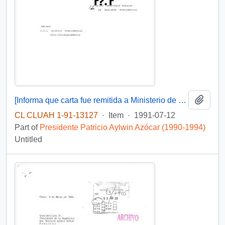
Add t
[Informa que carta fue remitida a Ministerio de Educación Pública, mediante Of. GAB. PRES. (0) 91/2438]
CL CLUAH 1-91-13127
·
Item
·
1991-07-12
Part of
Presidente Patricio Aylwin Azócar (1990-1994)
Untitled