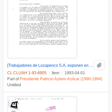
Add t
[Trabajadores de Lozapenco S.A. exponen en relación pago de remuneraciones e indemnizaciones y solicitan gestión]
CL CLUAH 1-93-6905
·
Item
·
1993-04-01
Part of
Presidente Patricio Aylwin Azócar (1990-1994)
Untitled