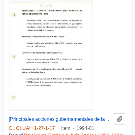
Add t
[Principales acciones gubernamentales de la comuna de Penco]
CL CLUAH 1-27-1-17
·
Item
·
1994-01