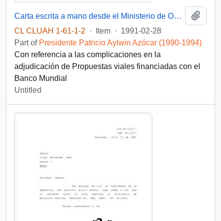
Add t
Carta escrita a mano desde el Ministerio de Obras Públicas, del Gabinete del Ministro, dirigida al Presidente [de la República de Chile]
CL CLUAH 1-61-1-2
·
Item
·
1991-02-28
Part of
Presidente Patricio Aylwin Azócar (1990-1994)
Con referencia a las complicaciones en la
adjudicación de Propuestas viales financiadas con el
Banco Mundial
Untitled