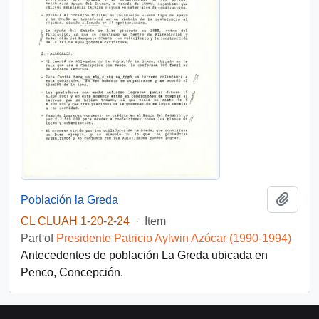
Add t
Población la Greda
CL CLUAH 1-20-2-24
·
Item
Part of
Presidente Patricio Aylwin Azócar (1990-1994)
Antecedentes de población La Greda ubicada en
Penco, Concepción.