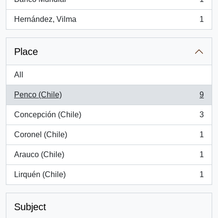
, 1 results
Hernández, Vilma
1
, 1 results
Place
All
Penco (Chile)
9
, 9 results
Concepción (Chile)
3
, 3 results
Coronel (Chile)
1
, 1 results
Arauco (Chile)
1
, 1 results
Lirquén (Chile)
1
, 1 results
Subject