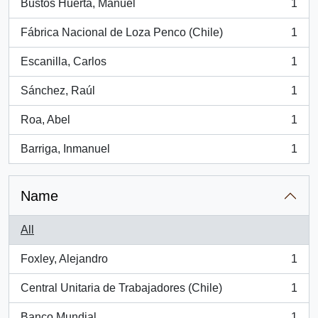
Bustos Huerta, Manuel
1
, 1 results
Fábrica Nacional de Loza Penco (Chile)
1
, 1 results
Escanilla, Carlos
1
, 1 results
Sánchez, Raúl
1
, 1 results
Roa, Abel
1
, 1 results
Barriga, Inmanuel
1
, 1 results
Name
All
Foxley, Alejandro
1
, 1 results
Central Unitaria de Trabajadores (Chile)
1
, 1 results
Banco Mundial
1