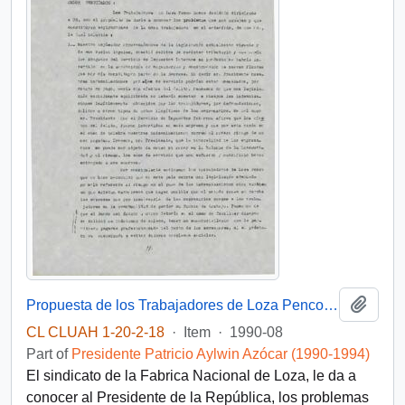
Add t
Propuesta de los Trabajadores de Loza Penco al sr. Presidente de la República
CL CLUAH 1-20-2-18
·
Item
·
1990-08
Part of
Presidente Patricio Aylwin Azócar (1990-1994)
El sindicato de la Fabrica Nacional de Loza, le da a
conocer al Presidente de la República, los problemas