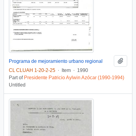
Add t
Programa de mejoramiento urbano regional
CL CLUAH 1-20-2-25
·
Item
·
1990
Part of
Presidente Patricio Aylwin Azócar (1990-1994)
Untitled