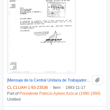
Add t
[Mensaje de la Central Unitaria de Trabajadores dirigido al Jefe de Gabinete Presidencial, mediante el cual adjunta solicitud del Sindicato de Estibadores N° 1 de Penco-Lirquén]
CL CLUAH 1-93-23536
·
Item
·
1993-11-17
Part of
Presidente Patricio Aylwin Azócar (1990-1994)
Untitled