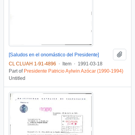
Add t
[Saludos en el onomástico del Presidente]
CL CLUAH 1-91-4896
·
Item
·
1991-03-18
Part of
Presidente Patricio Aylwin Azócar (1990-1994)
Untitled