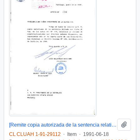
Add t
[Remite copia autorizada de la sentencia relativa al reclamo de constitucionalidad de diversos Senadores]
CL CLUAH 1-91-29112
·
Item
·
1991-06-18