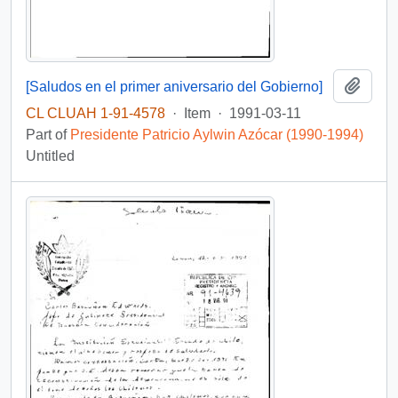
Add t
[Saludos en el primer aniversario del Gobierno]
CL CLUAH 1-91-4578
·
Item
·
1991-03-11
Part of
Presidente Patricio Aylwin Azócar (1990-1994)
Untitled