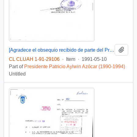
Add t
[Agradece el obsequio recibido de parte del Presidente]
CL CLUAH 1-91-29106
·
Item
·
1991-05-10
Part of
Presidente Patricio Aylwin Azócar (1990-1994)
Untitled