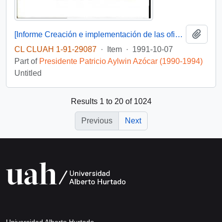
Add t
[Informe Creación e implementación de las oficinas de información al usuario]
CL CLUAH 1-91-29087
·
Item
·
1991-10-07
Part of
Presidente Patricio Aylwin Azócar (1990-1994)
Untitled
Results 1 to 20 of 1024
Previous
Next
Universidad Alberto Hurtado