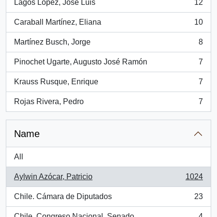
Lagos López, José Luis
12
, 12 results
Caraball Martínez, Eliana
10
, 10 results
Martínez Busch, Jorge
8
, 8 results
Pinochet Ugarte, Augusto José Ramón
7
, 7 results
Krauss Rusque, Enrique
7
, 7 results
Rojas Rivera, Pedro
7
, 7 results
Name
All
Aylwin Azócar, Patricio
1024
, 1024 results
Chile. Cámara de Diputados
23
, 23 results
Chile. Congreso Nacional. Senado
4