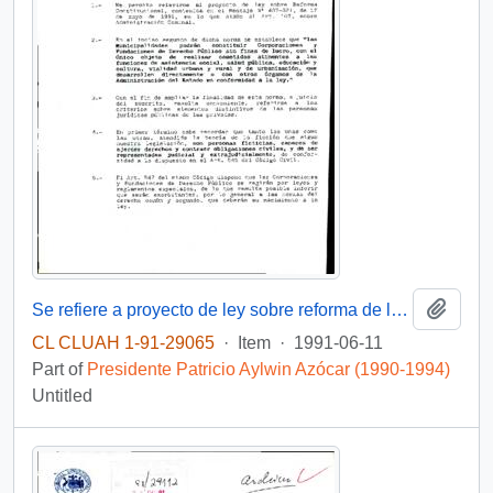
Add t
Se refiere a proyecto de ley sobre reforma de la Constitución Política del Estado
CL CLUAH 1-91-29065
·
Item
·
1991-06-11
Part of
Presidente Patricio Aylwin Azócar (1990-1994)
Untitled