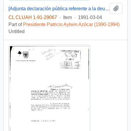
Add t
[Adjunta declaración pública referente a la deuda externa chilena]
CL CLUAH 1-91-29067
·
Item
·
1991-03-04
Part of
Presidente Patricio Aylwin Azócar (1990-1994)
Untitled