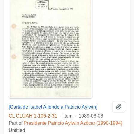
Add t
[Carta de Isabel Allende a Patricio Aylwin]
CL CLUAH 1-106-2-31
·
Item
·
1989-08-08
Part of
Presidente Patricio Aylwin Azócar (1990-1994)
Untitled