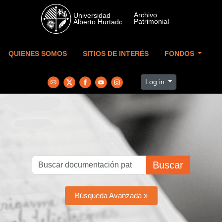
Skip to main content
QUIENES SOMOS
SITIOS DE INTERÉS
FONDOS
Log in
Buscar
Búsqueda Avanzada »