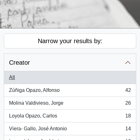
Narrow your results by:
Creator
All
Zúñiga Opazo, Alfonso
42
, 42 results
Molina Valdivieso, Jorge
26
, 26 results
Loyola Opazo, Carlos
18
, 18 results
Viera- Gallo, José Antonio
14
, 14 results