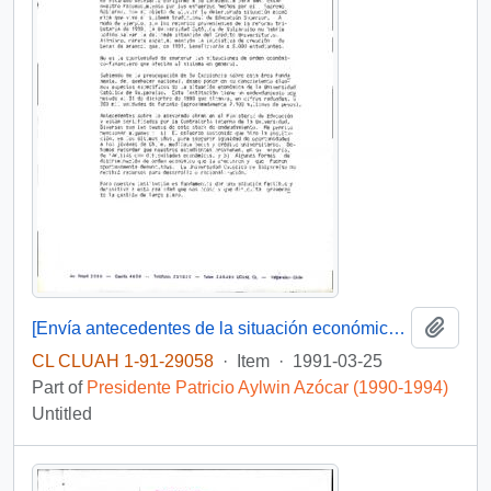
Add t
[Envía antecedentes de la situación económica de la Universidad Católica de Valparaíso]
CL CLUAH 1-91-29058
·
Item
·
1991-03-25
Part of
Presidente Patricio Aylwin Azócar (1990-1994)
Untitled