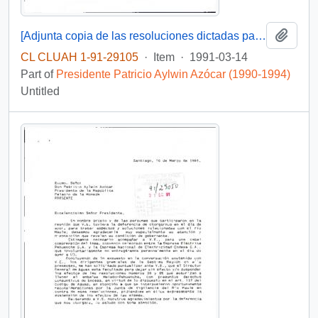
Add t
[Adjunta copia de las resoluciones dictadas para el nombramiento de las Directoras Regionales del Servicio Nacional de la Mujer]
CL CLUAH 1-91-29105
·
Item
·
1991-03-14
Part of
Presidente Patricio Aylwin Azócar (1990-1994)
Untitled