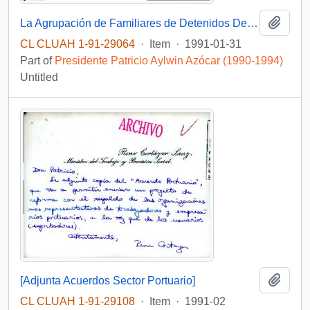
Add t
La Agrupación de Familiares de Detenidos Desaparecidos junto a otras organizaciones sociales solicita reunirse con autoridades políticas para conversar acerca de la situación de los prisioneros políticos en Chile
CL CLUAH 1-91-29064
·
Item
·
1991-01-31
Part of
Presidente Patricio Aylwin Azócar (1990-1994)
Untitled
Add t
[Adjunta Acuerdos Sector Portuario]
CL CLUAH 1-91-29108
·
Item
·
1991-02