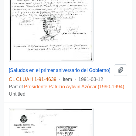
Add t
[Saludos en el primer aniversario del Gobierno]
CL CLUAH 1-91-4639
·
Item
·
1991-03-12
Part of
Presidente Patricio Aylwin Azócar (1990-1994)
Untitled