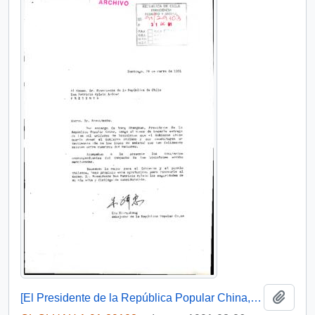
Add t
[El Presidente de la República Popular China, hace entrega de mil unidades de bicicletas]