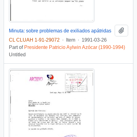
Add t
Minuta: sobre problemas de exiliados apátridas
CL CLUAH 1-91-29072
·
Item
·
1991-03-26
Part of
Presidente Patricio Aylwin Azócar (1990-1994)
Untitled