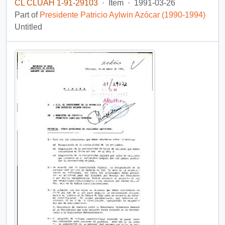
CL CLUAH 1-91-29103
·
Item
·
1991-03-26
Part of
Presidente Patricio Aylwin Azócar (1990-1994)
Untitled