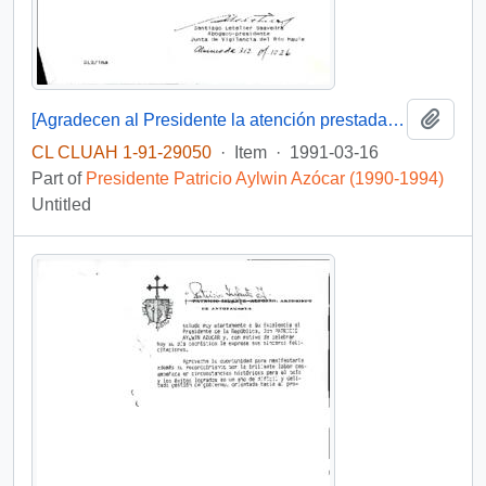
Add t
[Agradecen al Presidente la atención prestada a su caso]
CL CLUAH 1-91-29050
·
Item
·
1991-03-16
Part of
Presidente Patricio Aylwin Azócar (1990-1994)
Untitled