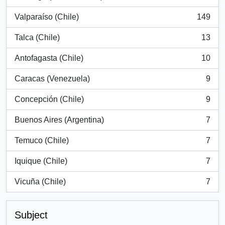
, 394 results
Valparaíso (Chile)
149
, 149 results
Talca (Chile)
13
, 13 results
Antofagasta (Chile)
10
, 10 results
Caracas (Venezuela)
9
, 9 results
Concepción (Chile)
9
, 9 results
Buenos Aires (Argentina)
7
, 7 results
Temuco (Chile)
7
, 7 results
Iquique (Chile)
7
, 7 results
Vicuña (Chile)
7
, 7 results
Subject