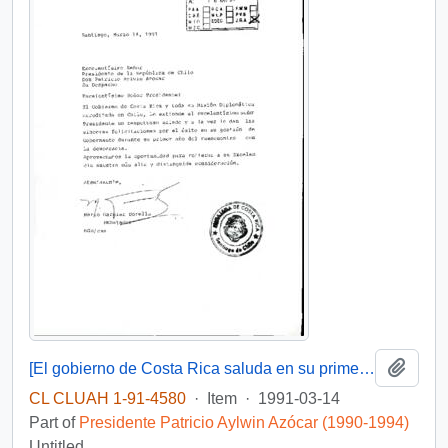
Add t
[El gobierno de Costa Rica saluda en su primer aniversario]
CL CLUAH 1-91-4580
·
Item
·
1991-03-14
Part of
Presidente Patricio Aylwin Azócar (1990-1994)
Untitled