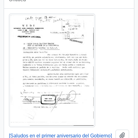
Add t
[Saludos en el primer aniversario del Gobierno]