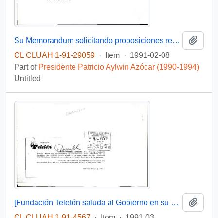
Add t
Su Memorandum solicitando proposiciones respecto de Proyecto de Ley sobre reprogramación de deudas del sector agrícola presentado a su consideración por FEDAC-Curico
CL CLUAH 1-91-29059
·
Item
·
1991-02-08
Part of
Presidente Patricio Aylwin Azócar (1990-1994)
Untitled
Add t
[Fundación Teletón saluda al Gobierno en su primer aniversario]
CL CLUAH 1-91-4567
·
Item
·
1991-03