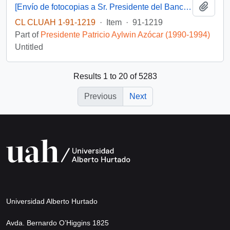
Add t
[Envío de fotocopias a Sr. Presidente del Banco del Estado de Chile D. Andrés Sanfuentes Vergara]
CL CLUAH 1-91-1219
·
Item
·
91-1219
Part of
Presidente Patricio Aylwin Azócar (1990-1994)
Untitled
Results 1 to 20 of 5283
Previous
Next
Universidad Alberto Hurtado
Avda. Bernardo O’Higgins 1825