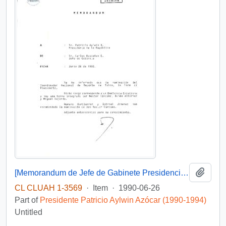
Add t
[Memorandum de Jefe de Gabinete Presidencial a Presidente de la República]
CL CLUAH 1-3569
·
Item
·
1990-06-26
Part of
Presidente Patricio Aylwin Azócar (1990-1994)
Untitled