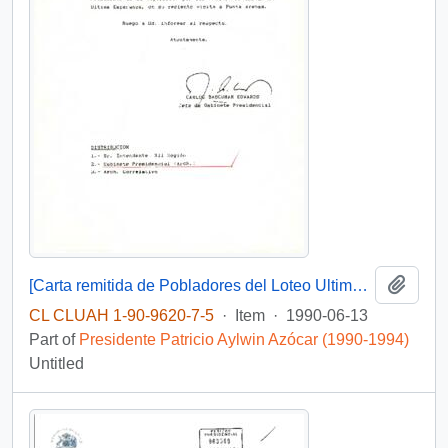
Add t
[Carta remitida de Pobladores del Loteo Ultima Esperanza]
CL CLUAH 1-90-9620-7-5
·
Item
·
1990-06-13
Part of
Presidente Patricio Aylwin Azócar (1990-1994)
Untitled