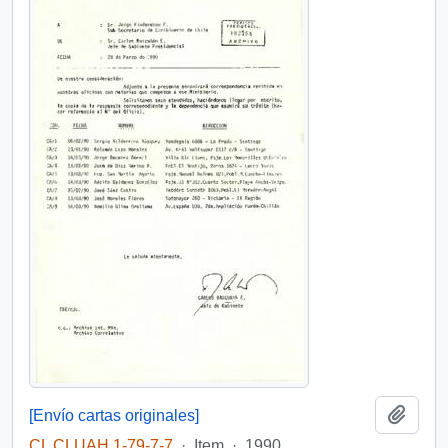
Add t
[Envío cartas originales]
CL CLUAH 1-79-7-7
·
Item
·
1990