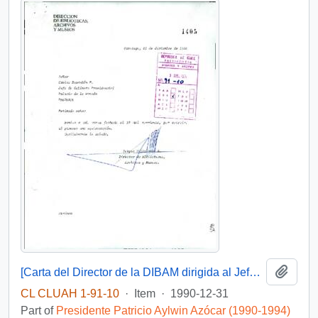
Add t
[Carta del Director de la DIBAM dirigida al Jefe de Gabinete Presidencial]
CL CLUAH 1-91-10
·
Item
·
1990-12-31
Part of
Presidente Patricio Aylwin Azócar (1990-1994)