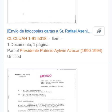
Add t
[Envío de fotocopias cartas a Sr. Rafael Asenjo Zegers Secretario Ejecutivo de comisión Nacional del Medio Ambiente]
CL CLUAH 1-91-5018
·
Item
·
1 Documento, 1 página
Part of
Presidente Patricio Aylwin Azócar (1990-1994)
Untitled