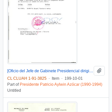
Add t
[Oficio del Jefe de Gabinete Presidencial dirigido al Superintendente de Valores y Seguros]
CL CLUAH 1-91-3825
·
Item
·
199-10-01
Part of
Presidente Patricio Aylwin Azócar (1990-1994)
Untitled