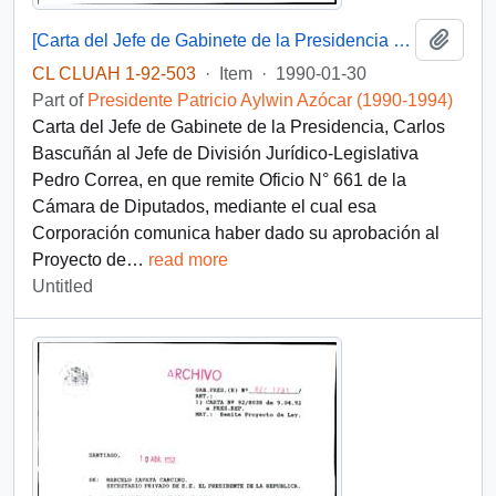
Add t
[Carta del Jefe de Gabinete de la Presidencia a Pedro Correa]
CL CLUAH 1-92-503
·
Item
·
1990-01-30
Part of
Presidente Patricio Aylwin Azócar (1990-1994)
Carta del Jefe de Gabinete de la Presidencia, Carlos
Bascuñán al Jefe de División Jurídico-Legislativa
Pedro Correa, en que remite Oficio N° 661 de la
Cámara de Diputados, mediante el cual esa
Corporación comunica haber dado su aprobación al
Proyecto de
…
read more
Untitled