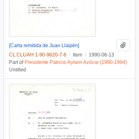
Add t
[Carta remitida de Juan Llaipén]
CL CLUAH 1-90-9620-7-6
·
Item
·
1990-06-13
Part of
Presidente Patricio Aylwin Azócar (1990-1994)
Untitled