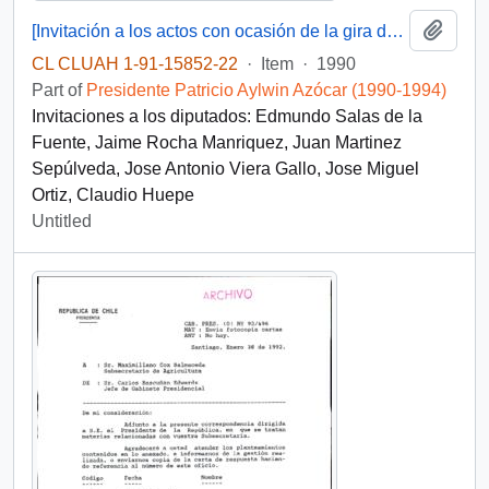
Add t
[Invitación a los actos con ocasión de la gira de S.E el Presidente en la VIII Región]
CL CLUAH 1-91-15852-22
·
Item
·
1990
Part of
Presidente Patricio Aylwin Azócar (1990-1994)
Invitaciones a los diputados: Edmundo Salas de la
Fuente, Jaime Rocha Manriquez, Juan Martinez
Sepúlveda, Jose Antonio Viera Gallo, Jose Miguel
Ortiz, Claudio Huepe
Untitled