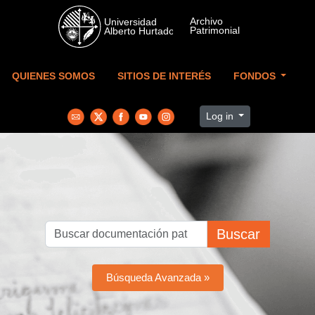
Skip to main content
QUIENES SOMOS
SITIOS DE INTERÉS
FONDOS
Log in
Buscar
Búsqueda Avanzada »