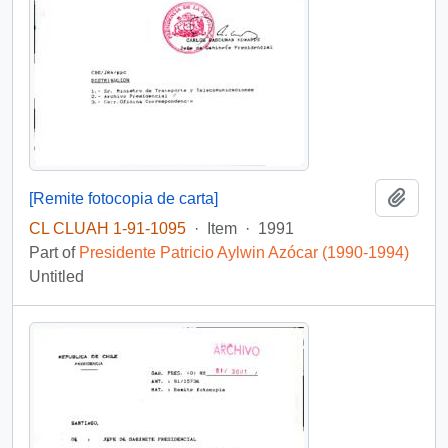
Add t
[Remite fotocopia de carta]
CL CLUAH 1-91-1095
·
Item
·
1991
Part of
Presidente Patricio Aylwin Azócar (1990-1994)
Untitled