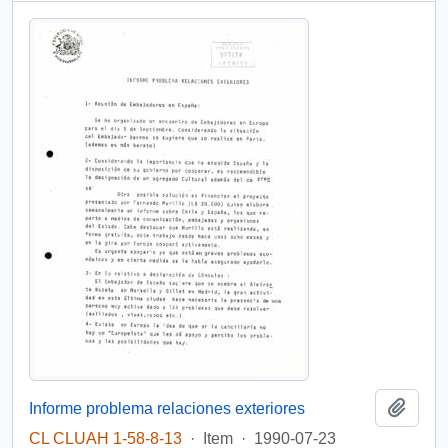
Add t
Informe problema relaciones exteriores
CL CLUAH 1-58-8-13
·
Item
·
1990-07-23