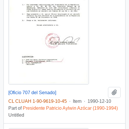
Add t
[Oficio 707 del Senado]
CL CLUAH 1-90-9619-10-45
·
Item
·
1990-12-10
Part of
Presidente Patricio Aylwin Azócar (1990-1994)
Untitled