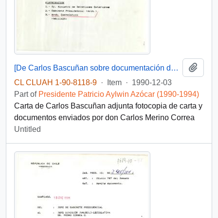
Add t
[De Carlos Bascuñan sobre documentación de Carlos Merino]
CL CLUAH 1-90-8118-9
·
Item
·
1990-12-03
Part of
Presidente Patricio Aylwin Azócar (1990-1994)
Carta de Carlos Bascuñan adjunta fotocopia de carta y
documentos enviados por don Carlos Merino Correa
Untitled