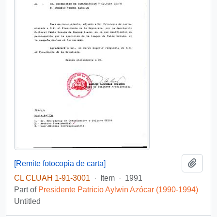
Add t
[Remite fotocopia de carta]
CL CLUAH 1-91-3001
·
Item
·
1991
Part of
Presidente Patricio Aylwin Azócar (1990-1994)
Untitled