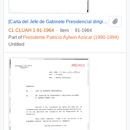
Add t
[Carta del Jefe de Gabinete Presidencial dirigida al Ministro del Interior referente a la Comisión de Verdad y Reconciliación]
CL CLUAH 1-91-1964
·
Item
·
91-1964
Part of
Presidente Patricio Aylwin Azócar (1990-1994)
Untitled