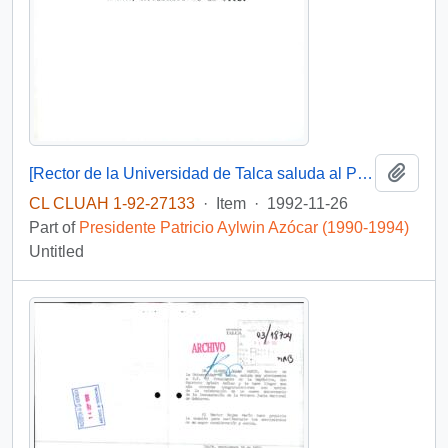
Add t
[Rector de la Universidad de Talca saluda al Presidente en su cumpleaños]
CL CLUAH 1-92-27133
·
Item
·
1992-11-26
Part of
Presidente Patricio Aylwin Azócar (1990-1994)
Untitled