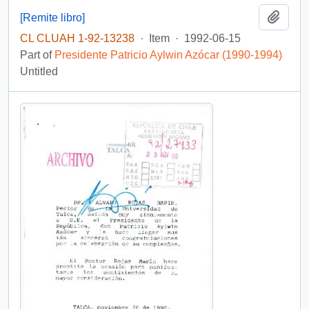
Add t
[Remite libro]
CL CLUAH 1-92-13238
·
Item
·
1992-06-15
Part of
Presidente Patricio Aylwin Azócar (1990-1994)
Untitled