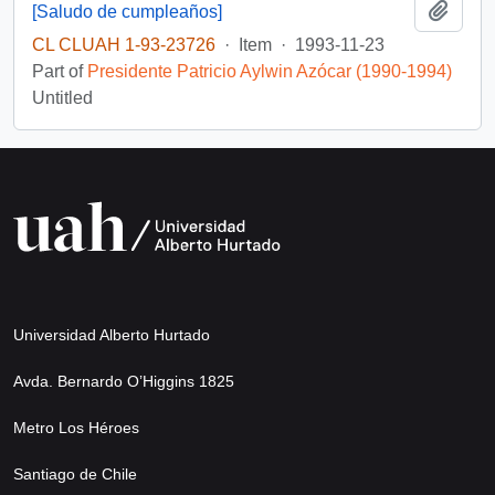
Add t
[Saludo de cumpleaños]
CL CLUAH 1-93-23726
·
Item
·
1993-11-23
Part of
Presidente Patricio Aylwin Azócar (1990-1994)
Untitled
Universidad Alberto Hurtado
Avda. Bernardo O’Higgins 1825
Metro Los Héroes
Santiago de Chile