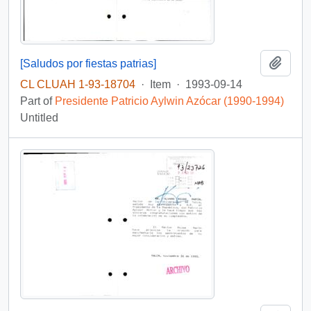
Add t
[Saludos por fiestas patrias]
CL CLUAH 1-93-18704
·
Item
·
1993-09-14
Part of
Presidente Patricio Aylwin Azócar (1990-1994)
Untitled