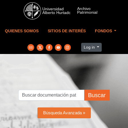
Skip to main content
QUIENES SOMOS
SITIOS DE INTERÉS
FONDOS
Log in
Buscar
Búsqueda Avanzada »