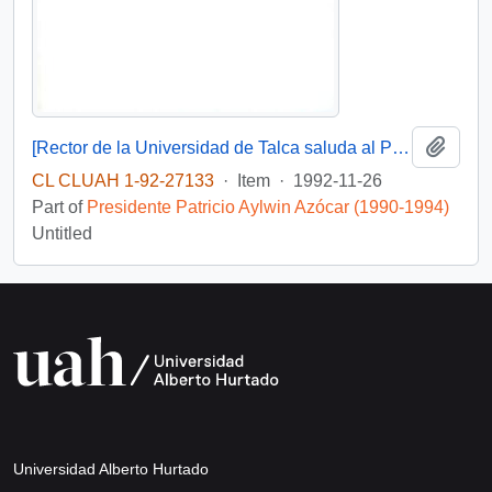
Add t
[Rector de la Universidad de Talca saluda al Presidente en su cumpleaños]
CL CLUAH 1-92-27133
·
Item
·
1992-11-26
Part of
Presidente Patricio Aylwin Azócar (1990-1994)
Untitled
Universidad Alberto Hurtado