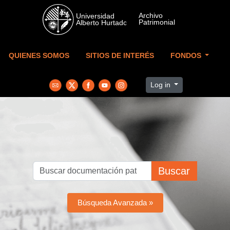
Skip to main content
QUIENES SOMOS
SITIOS DE INTERÉS
FONDOS
Log in
Buscar
Búsqueda Avanzada »