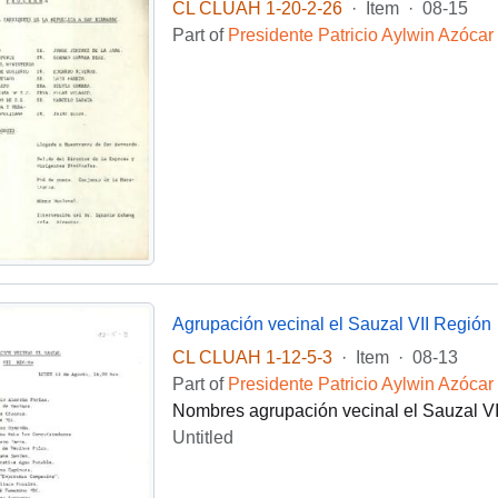
CL CLUAH 1-20-2-26
·
Item
·
08-15
Part of
Presidente Patricio Aylwin Azócar
Agrupación vecinal el Sauzal VII Región
CL CLUAH 1-12-5-3
·
Item
·
08-13
Part of
Presidente Patricio Aylwin Azócar
Nombres agrupación vecinal el Sauzal V
Untitled