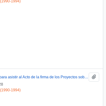
 (1990-1994)
Add t
[Excusas del Arzobispo Antonio Moreno, para asistir al Acto de la firma de los Proyectos sobre Asuntos Indígenas]
28
 (1990-1994)