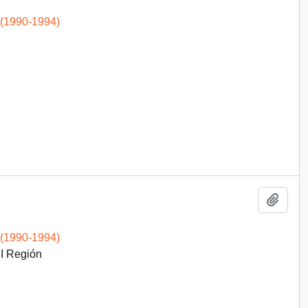
 (1990-1994)
Add t
 (1990-1994)
II Región