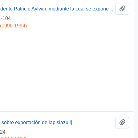
Add t
[Solicitud de intervención dirigida al Presidente Patricio Aylwin, mediante la cual se expone caso de profesora exonerada]
1-104
 (1990-1994)
Add t
 sobre exportación de lapislazuli]
-24