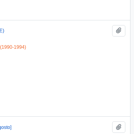
Add t
E)
 (1990-1994)
Add t
gosto]