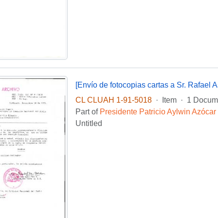
CL CLUAH 1-91-5018
·
Item
·
1 Docume
Part of
Presidente Patricio Aylwin Azócar
Untitled