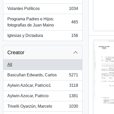
, 1260 results
Volantes Políticos
1034
, 1034 results
Programa Padres e Hijos:
465
, 465 results
fotografías de Juan Maino
Iglesias y Dictadura
156
, 156 results
Creator
All
Bascuñan Edwards, Carlos
5271
, 5271 results
Aylwin Azócar, Patricio1
3118
, 3118 results
Aylwin Azocar, Patricio
1381
, 1381 results
Trivelli Oyarzún, Marcelo
1030
, 1030 results