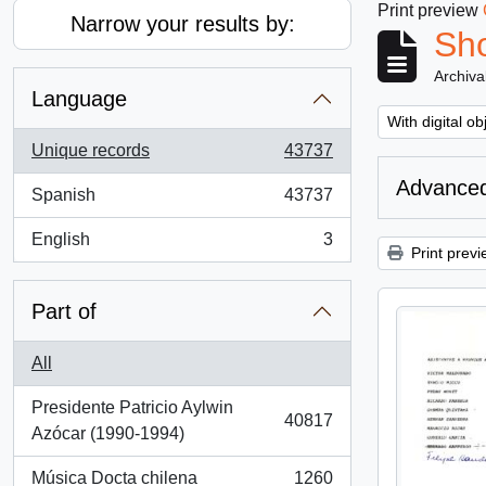
Print preview
Narrow your results by:
Sho
Archiva
Language
Remove filter:
With digital ob
Unique records
43737
, 43737 results
Advanced
Spanish
43737
, 43737 results
English
3
, 3 results
Print previ
Part of
All
Presidente Patricio Aylwin
40817
, 40817 results
Azócar (1990-1994)
Música Docta chilena
1260