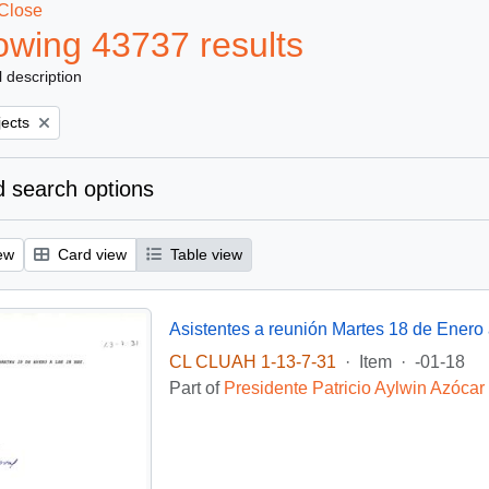
Close
wing 43737 results
l description
jects
 search options
ew
Card view
Table view
Asistentes a reunión Martes 18 de Enero a
CL CLUAH 1-13-7-31
·
Item
·
-01-18
Part of
Presidente Patricio Aylwin Azócar