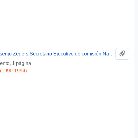
Add t
[Envío de fotocopias cartas a Sr. Rafael Asenjo Zegers Secretario Ejecutivo de comisión Nacional del Medio Ambiente]
nto, 1 página
 (1990-1994)