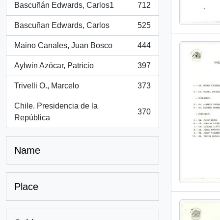
Bascuñán Edwards, Carlos1
712
, 712 results
Bascuñan Edwards, Carlos
525
, 525 results
Maino Canales, Juan Bosco
444
, 444 results
Aylwin Azócar, Patricio
397
, 397 results
Trivelli O., Marcelo
373
, 373 results
Chile. Presidencia de la
370
, 370 results
República
Name
Place