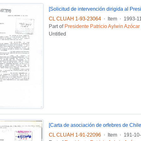
CL CLUAH 1-93-23064
·
Item
·
1993-1
Part of
Presidente Patricio Aylwin Azócar
Untitled
[Carta de asociación de orfebres de Chile
CL CLUAH 1-91-22096
·
Item
·
191-10