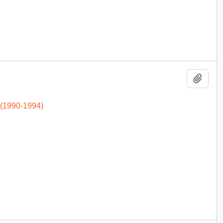
Add t
 (1990-1994)