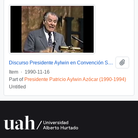
Add t
Discurso Presidente Aylwin en Convención Santiago: Video
Item
·
1990-11-16
Part of
Presidente Patricio Aylwin Azócar (1990-1994)
Untitled