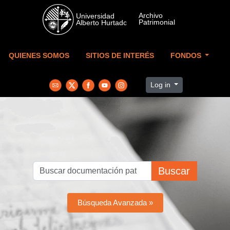
Skip to main content
QUIENES SOMOS
SITIOS DE INTERÉS
FONDOS
Log in
Buscar
Búsqueda Avanzada »