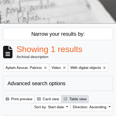
Narrow your results by:
Showing 1 results
Archival description
Remove filter:
Remove filter:
Remove filter:
Aylwin Azocar, Patricio
Video
With digital objects
Advanced search options
Print preview
Card view
Table view
Sort by: Start date
Direction: Ascending