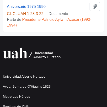
Añadi
Aniversario 1975-1990
CL CLUAH 1-28-3-22
·
Documento
Parte de
Presidente Patricio Aylwin Azócar (1990-
1994)
Universidad Alberto Hurtado
Avda. Bernardo O’Higgins 1825
Metro Los Héroes
Santiago de Chile