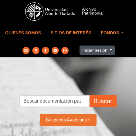
Skip to main content
QUIENES SOMOS
SITIOS DE INTERÉS
FONDOS
Iniciar sesión
Buscar
Búsqueda Avanzada »