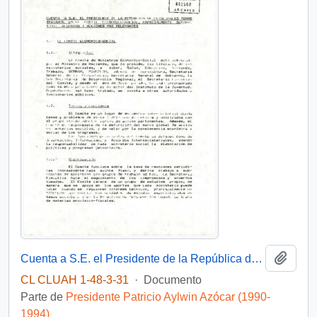
Añadi
Cuenta a S.E. el Presidente de la República de principales temas tratados en el Comité Económico Social
CL CLUAH 1-48-3-31
·
Documento
Parte de
Presidente Patricio Aylwin Azócar (1990-
1994)