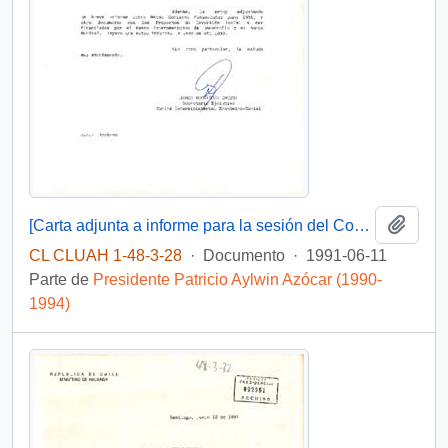
Añadi
[Carta adjunta a informe para la sesión del Comité Económico Social]
CL CLUAH 1-48-3-28
·
Documento
·
1991-06-11
Parte de
Presidente Patricio Aylwin Azócar (1990-
1994)