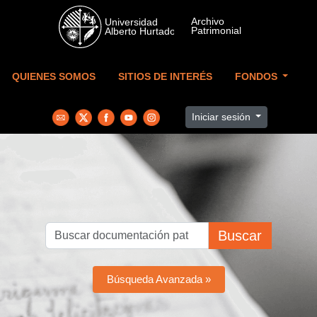
Skip to main content
QUIENES SOMOS
SITIOS DE INTERÉS
FONDOS
Iniciar sesión
Buscar
Búsqueda Avanzada »