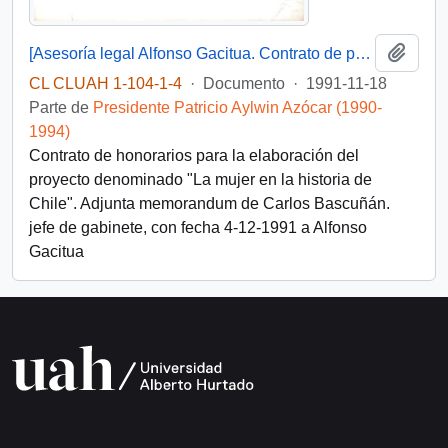
Añadi
[Asesoría legal Alfonso Gacitua. Contrato de prestación de servicios]
CL CLUAH 1-104-1-4
·
Documento
·
1991-11-18
Parte de
Presidente Patricio Aylwin Azócar (1990-
1994)
Contrato de honorarios para la elaboración del
proyecto denominado "La mujer en la historia de
Chile". Adjunta memorandum de Carlos Bascuñán.
jefe de gabinete, con fecha 4-12-1991 a Alfonso
Gacitua