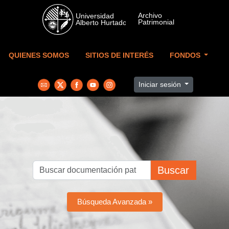
Skip to main content
QUIENES SOMOS
SITIOS DE INTERÉS
FONDOS
Iniciar sesión
Buscar
Búsqueda Avanzada »