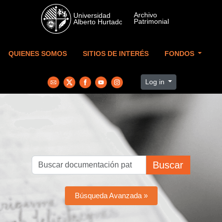
Skip to main content
QUIENES SOMOS
SITIOS DE INTERÉS
FONDOS
Log in
Buscar
Búsqueda Avanzada »