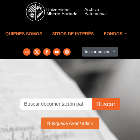
Skip to main content
QUIENES SOMOS
SITIOS DE INTERÉS
FONDOS
Iniciar sesión
Buscar
Búsqueda Avanzada »