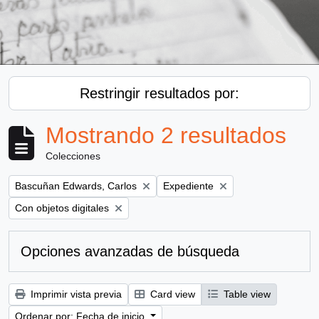
Restringir resultados por:
Mostrando 2 resultados
Colecciones
Remove filter:
Remove filter:
Bascuñan Edwards, Carlos
Expediente
Remove filter:
Con objetos digitales
Opciones avanzadas de búsqueda
Imprimir vista previa
Card view
Table view
Ordenar por: Fecha de inicio