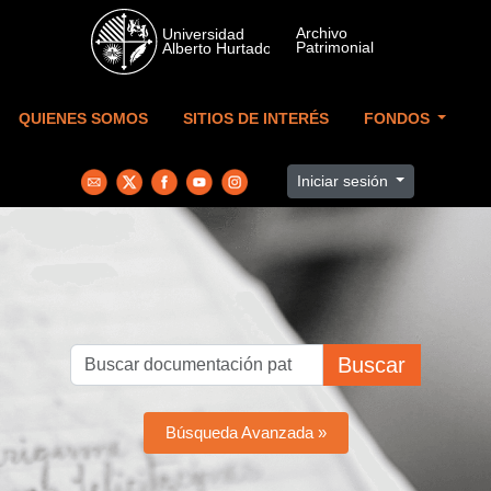
Skip to main content
QUIENES SOMOS
SITIOS DE INTERÉS
FONDOS
Iniciar sesión
Buscar
Búsqueda Avanzada »