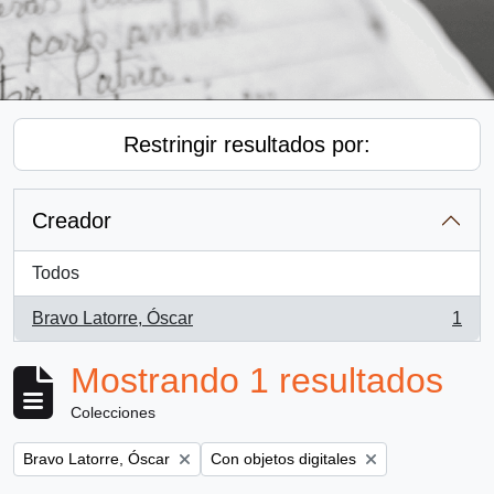
Restringir resultados por:
Creador
Todos
Bravo Latorre, Óscar
1
, 1 resultados
Mostrando 1 resultados
Colecciones
Remove filter:
Remove filter:
Bravo Latorre, Óscar
Con objetos digitales