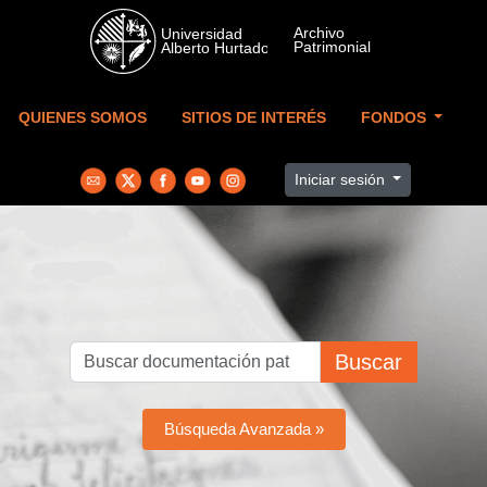
Skip to main content
QUIENES SOMOS
SITIOS DE INTERÉS
FONDOS
Iniciar sesión
Buscar
Búsqueda Avanzada »