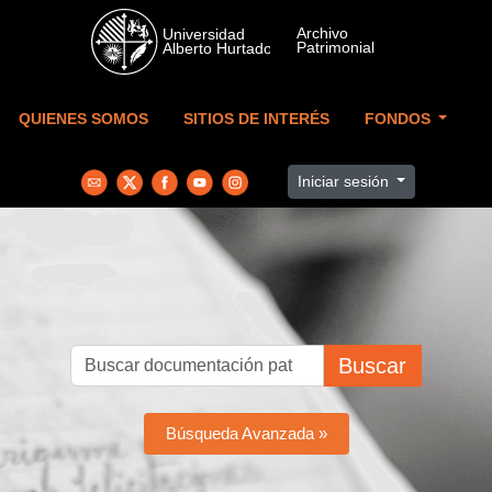
Skip to main content
QUIENES SOMOS
SITIOS DE INTERÉS
FONDOS
Iniciar sesión
Buscar
Búsqueda Avanzada »