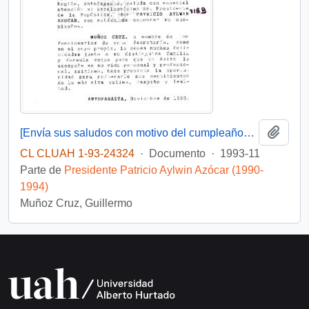
Añadi
[Envía sus saludos con motivo del cumpleaños del Presidente]
CL CLUAH 1-93-24324
·
Documento
·
1993-11
Parte de
Presidente Patricio Aylwin Azócar (1990-
1994)
Muñoz Cruz, Guillermo