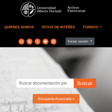
Skip to main content
QUIENES SOMOS
SITIOS DE INTERÉS
FONDOS
Iniciar sesión
Buscar
Búsqueda Avanzada »