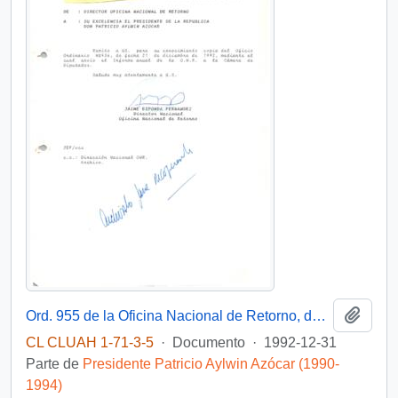
Añadi
Ord. 955 de la Oficina Nacional de Retorno, de su Director Nacional, sr. Jaime Esponda Fernández, dirigida a su Excelencia el Presidente de la República, Don Patricio Aylwin Azócar
CL CLUAH 1-71-3-5
·
Documento
·
1992-12-31
Parte de
Presidente Patricio Aylwin Azócar (1990-
1994)