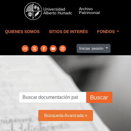
Skip to main content
QUIENES SOMOS
SITIOS DE INTERÉS
FONDOS
Iniciar sesión
Buscar
Búsqueda Avanzada »