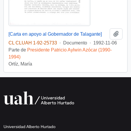
Añadi
[Carta en apoyo al Gobernador de Talagante]
CL CLUAH 1-92-25733
·
Documento
·
1992-11-06
Parte de
Presidente Patricio Aylwin Azócar (1990-
1994)
Ortíz, María
Universidad Alberto Hurtado