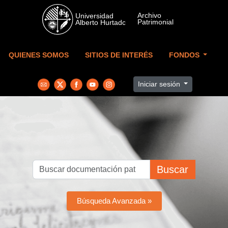
Skip to main content
QUIENES SOMOS
SITIOS DE INTERÉS
FONDOS
Iniciar sesión
Buscar
Búsqueda Avanzada »