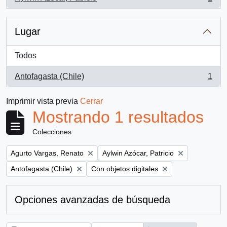
, 1 resultados
Lugar
Todos
Antofagasta (Chile)
1
, 1 resultados
Imprimir vista previa
Cerrar
Mostrando 1 resultados
Colecciones
Remove filter:
Remove filter:
Agurto Vargas, Renato
Aylwin Azócar, Patricio
Remove filter:
Remove filter:
Antofagasta (Chile)
Con objetos digitales
Opciones avanzadas de búsqueda