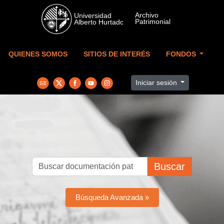
Skip to main content
QUIENES SOMOS
SITIOS DE INTERÉS
FONDOS
Iniciar sesión
Buscar
Búsqueda Avanzada »