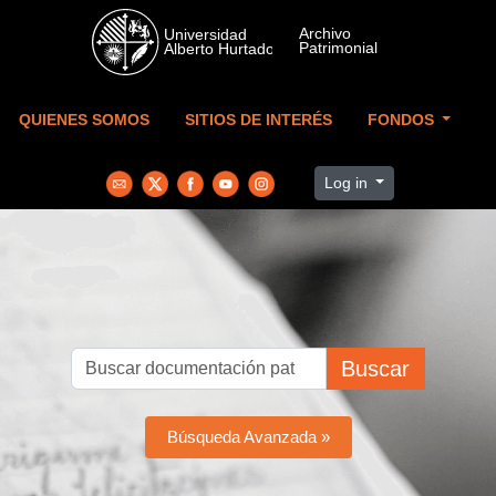
Skip to main content
QUIENES SOMOS
SITIOS DE INTERÉS
FONDOS
Log in
Buscar
Búsqueda Avanzada »