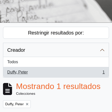
Restringir resultados por:
Creador
Todos
Duffy, Peter
1
, 1 resultados
Mostrando 1 resultados
Colecciones
Remove filter:
Duffy, Peter