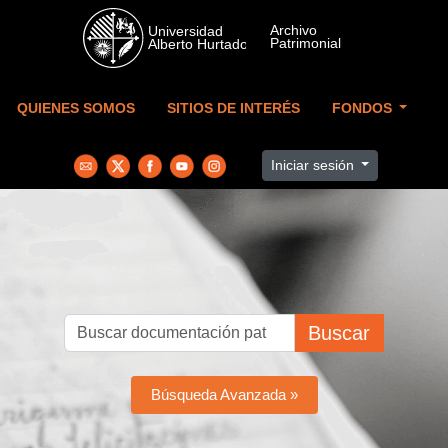
Skip to main content
QUIENES SOMOS
SITIOS DE INTERÉS
FONDOS
Iniciar sesión
Buscar
Búsqueda Avanzada »