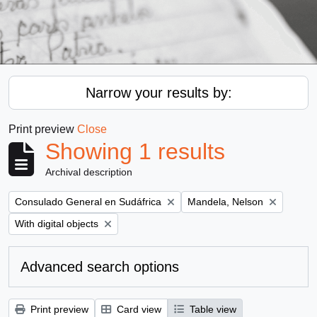
Narrow your results by:
Print preview
Close
Showing 1 results
Archival description
Remove filter:
Remove filter:
Consulado General en Sudáfrica
Mandela, Nelson
Remove filter:
With digital objects
Advanced search options
Print preview
Card view
Table view