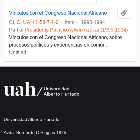
Add t
Vínculos con el Congreso Nacional Africano
CL CLUAH 1-58-7-1-6
·
Item
·
1990-1994
Part of
Presidente Patricio Aylwin Azócar (1990-1994)
Vínculos con el Congreso Nacional Africano, sobre
procesos políticos y experiencias en común.
Untitled
Universidad Alberto Hurtado
Avda. Bernardo O’Higgins 1825