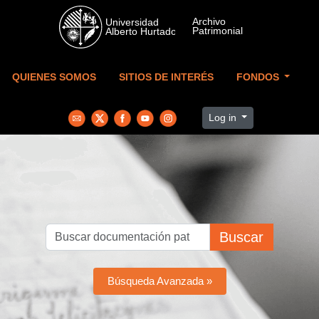
Skip to main content
QUIENES SOMOS
SITIOS DE INTERÉS
FONDOS
Log in
Buscar
Búsqueda Avanzada »