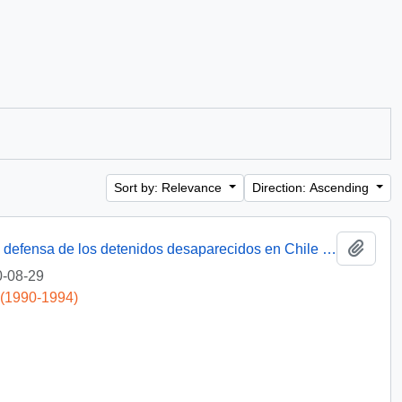
Sort by: Relevance
Direction: Ascending
Add t
[Miembro de Amnistía Internacional por la defensa de los detenidos desaparecidos en Chile felicita por la creación de la Comisión de de Verdad y Reconciliación]
-08-29
 (1990-1994)