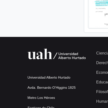
Cienci
Derec
Econo
Universidad Alberto Hurtado
Educa
Avda. Bernardo O’Higgins 1825
Filosof
Metro Los Héroes
Human
Santiago de Chile