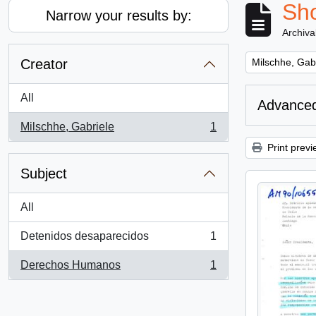
Sho
Narrow your results by:
Archiva
Remove filter:
Creator
Milschhe, Gab
All
Advanced
Milschhe, Gabriele
1
, 1 results
Print previ
Subject
All
Detenidos desaparecidos
1
, 1 results
Derechos Humanos
1
, 1 results