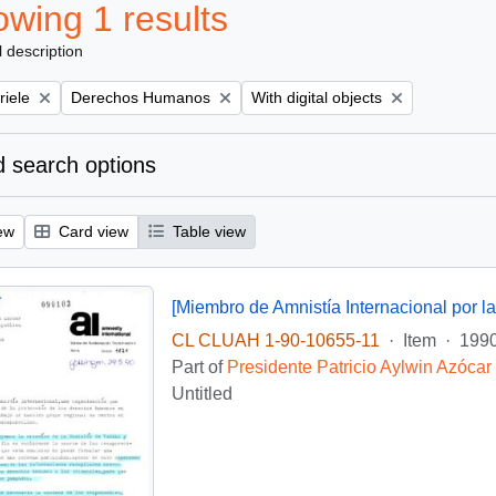
wing 1 results
l description
Remove filter:
Remove filter:
riele
Derechos Humanos
With digital objects
 search options
ew
Card view
Table view
CL CLUAH 1-90-10655-11
·
Item
·
1990
Part of
Presidente Patricio Aylwin Azócar
Untitled