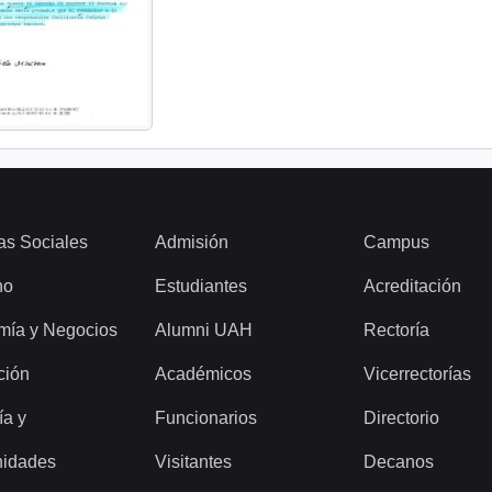
as Sociales
Admisión
Campus
ho
Estudiantes
Acreditación
mía y Negocios
Alumni UAH
Rectoría
ción
Académicos
Vicerrectorías
ía y
Funcionarios
Directorio
idades
Visitantes
Decanos