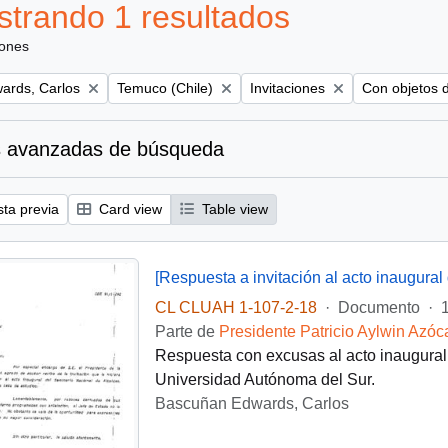
trando 1 resultados
iones
Remove filter:
Remove filter:
Remove filter
ards, Carlos
Temuco (Chile)
Invitaciones
Con objetos d
 avanzadas de búsqueda
sta previa
Card view
Table view
[Respuesta a invitación al acto inaugural
CL CLUAH 1-107-2-18
·
Documento
·
Parte de
Presidente Patricio Aylwin Azóc
Respuesta con excusas al acto inaugural 
Universidad Autónoma del Sur.
Bascuñan Edwards, Carlos