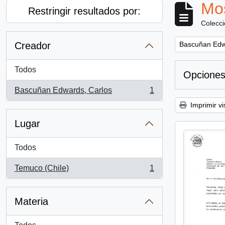
Mos
Restringir resultados por:
Colecc
Remove filter:
Creador
Bascuñan Edw
Todos
Opciones
Bascuñan Edwards, Carlos
1
, 1 resultados
Imprimir vi
Lugar
Todos
Temuco (Chile)
1
, 1 resultados
Materia