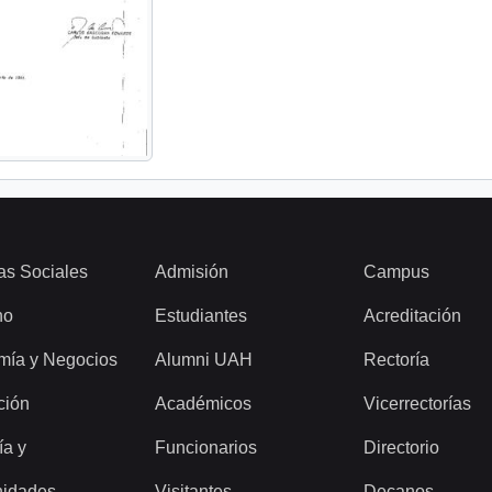
as Sociales
Admisión
Campus
ho
Estudiantes
Acreditación
mía y Negocios
Alumni UAH
Rectoría
ción
Académicos
Vicerrectorías
ía y
Funcionarios
Directorio
idades
Visitantes
Decanos