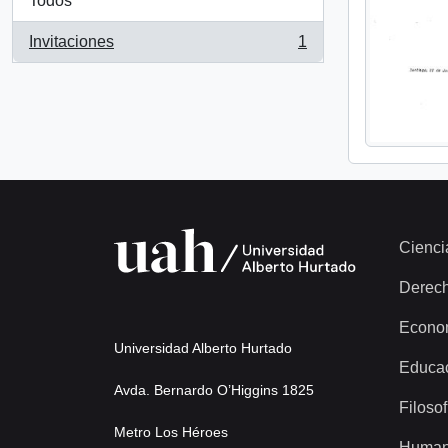
Todos
Invitaciones
1
, 1 resultados
Cienci
Derec
Econo
Universidad Alberto Hurtado
Educa
Avda. Bernardo O’Higgins 1825
Filosof
Metro Los Héroes
Human