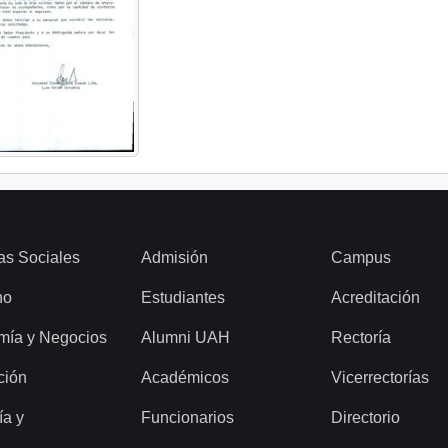
as Sociales
Admisión
Campus
ho
Estudiantes
Acreditación
mía y Negocios
Alumni UAH
Rectoría
ción
Académicos
Vicerrectorías
ía y
Funcionarios
Directorio