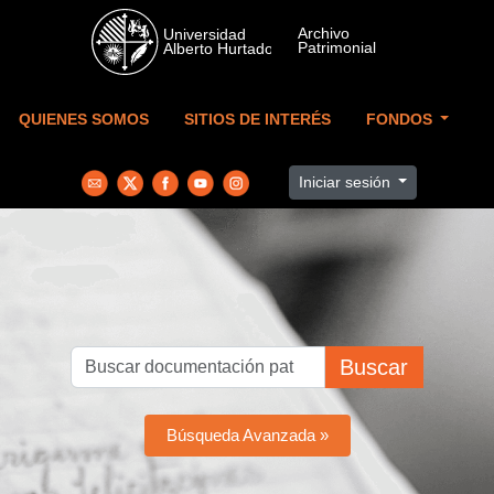
Skip to main content
QUIENES SOMOS
SITIOS DE INTERÉS
FONDOS
Iniciar sesión
Buscar
Búsqueda Avanzada »