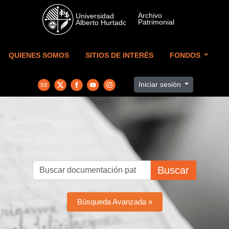
Skip to main content
QUIENES SOMOS
SITIOS DE INTERÉS
FONDOS
Iniciar sesión
Buscar
Búsqueda Avanzada »