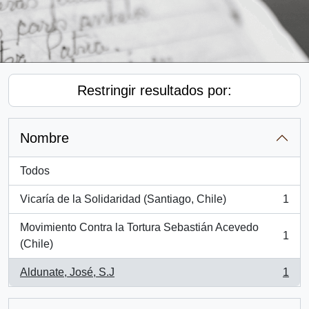
Restringir resultados por:
Nombre
Todos
Vicaría de la Solidaridad (Santiago, Chile)
1
, 1 resultados
Movimiento Contra la Tortura Sebastián Acevedo
1
, 1 resultados
(Chile)
Aldunate, José, S.J
1
, 1 resultados