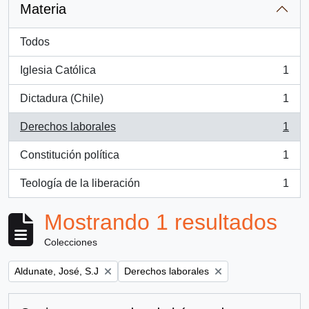
Materia
Todos
Iglesia Católica
1
, 1 resultados
Dictadura (Chile)
1
, 1 resultados
Derechos laborales
1
, 1 resultados
Constitución política
1
, 1 resultados
Teología de la liberación
1
, 1 resultados
Mostrando 1 resultados
Colecciones
Remove filter:
Remove filter:
Aldunate, José, S.J
Derechos laborales