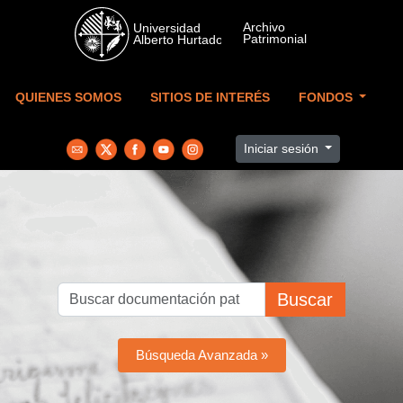
Skip to main content
QUIENES SOMOS
SITIOS DE INTERÉS
FONDOS
Iniciar sesión
Buscar
Búsqueda Avanzada »