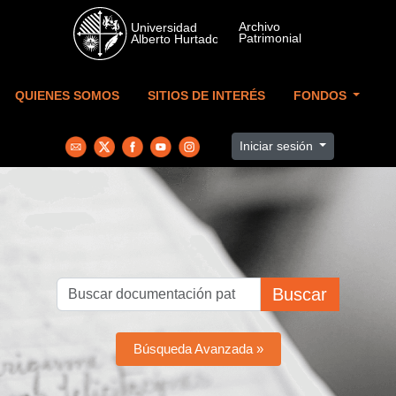
Skip to main content
QUIENES SOMOS
SITIOS DE INTERÉS
FONDOS
Iniciar sesión
Buscar
Búsqueda Avanzada »