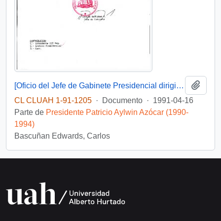
Añadi
[Oficio del Jefe de Gabinete Presidencial dirigido al Intendente de la III Región de Atacama, Sr. Raúl Barrionuevo]
CL CLUAH 1-91-1205
·
Documento
·
1991-04-16
Parte de
Presidente Patricio Aylwin Azócar (1990-
1994)
Bascuñan Edwards, Carlos