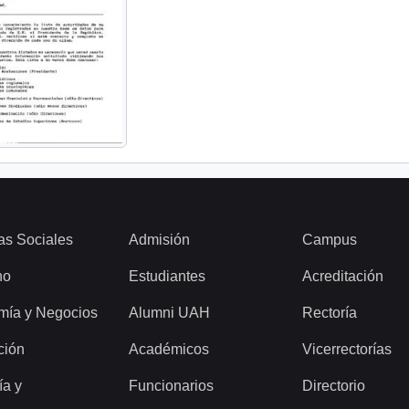
as Sociales
Admisión
Campus
ho
Estudiantes
Acreditación
mía y Negocios
Alumni UAH
Rectoría
ción
Académicos
Vicerrectorías
ía y
Funcionarios
Directorio