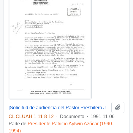
Añadi
[Solicitud de audiencia del Pastor Presbitero Jorge Uribe Tapia]
CL CLUAH 1-11-8-12
·
Documento
·
1991-11-06
Parte de
Presidente Patricio Aylwin Azócar (1990-
1994)