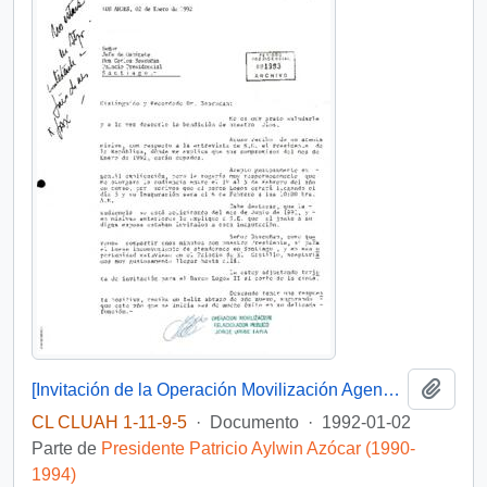
Añadi
[Invitación de la Operación Movilización Agencia Misionera en Chile]
CL CLUAH 1-11-9-5
·
Documento
·
1992-01-02
Parte de
Presidente Patricio Aylwin Azócar (1990-
1994)