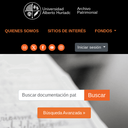
Skip to main content
QUIENES SOMOS
SITIOS DE INTERÉS
FONDOS
Iniciar sesión
Buscar
Búsqueda Avanzada »