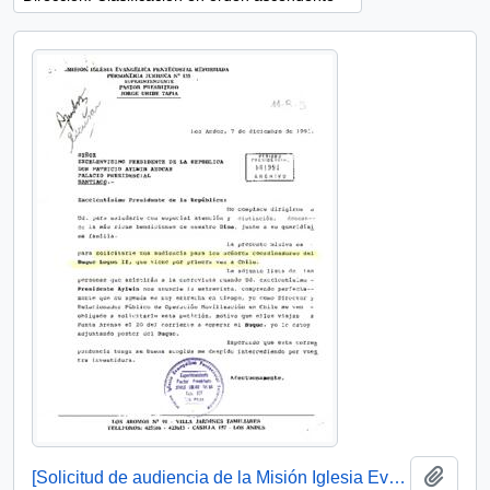
Añadi
[Solicitud de audiencia de la Misión Iglesia Evangélica Pentecostal Reformada]