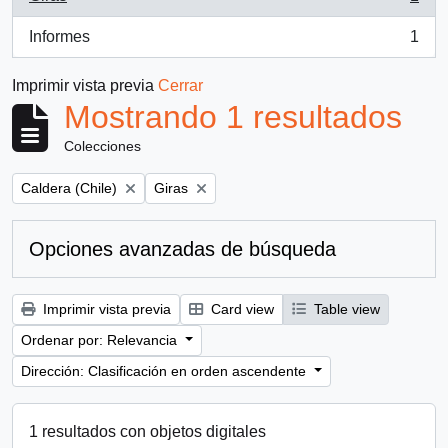
, 1 resultados
Informes
1
, 1 resultados
Imprimir vista previa
Cerrar
Mostrando 1 resultados
Colecciones
Remove filter:
Remove filter:
Caldera (Chile)
Giras
Opciones avanzadas de búsqueda
Imprimir vista previa
Card view
Table view
Ordenar por: Relevancia
Dirección: Clasificación en orden ascendente
1 resultados con objetos digitales