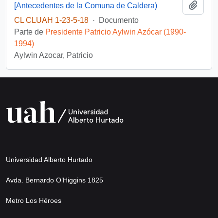
Añadi
[Antecedentes de la Comuna de Caldera)
CL CLUAH 1-23-5-18
·
Documento
Parte de
Presidente Patricio Aylwin Azócar (1990-
1994)
Aylwin Azocar, Patricio
Universidad Alberto Hurtado
Avda. Bernardo O’Higgins 1825
Metro Los Héroes