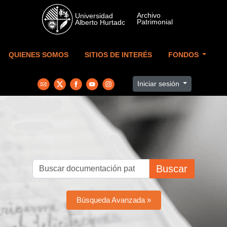
Skip to main content
QUIENES SOMOS
SITIOS DE INTERÉS
FONDOS
Iniciar sesión
Buscar
Búsqueda Avanzada »