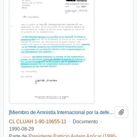
Añadi
[Miembro de Amnistía Internacional por la defensa de los detenidos desaparecidos en Chile felicita por la creación de la Comisión de de Verdad y Reconciliación]
CL CLUAH 1-90-10655-11
·
Documento
·
1990-08-29
Parte de
Presidente Patricio Aylwin Azócar (1990-