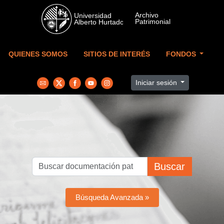
Skip to main content
QUIENES SOMOS
SITIOS DE INTERÉS
FONDOS
Iniciar sesión
Buscar
Búsqueda Avanzada »