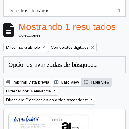
, 1 resultados
Derechos Humanos
1
, 1 resultados
Mostrando 1 resultados
Colecciones
Remove filter:
Remove filter:
Milschhe, Gabriele
Con objetos digitales
Opciones avanzadas de búsqueda
Imprimir vista previa
Card view
Table view
Ordenar por: Relevancia
Dirección: Clasificación en orden ascendente